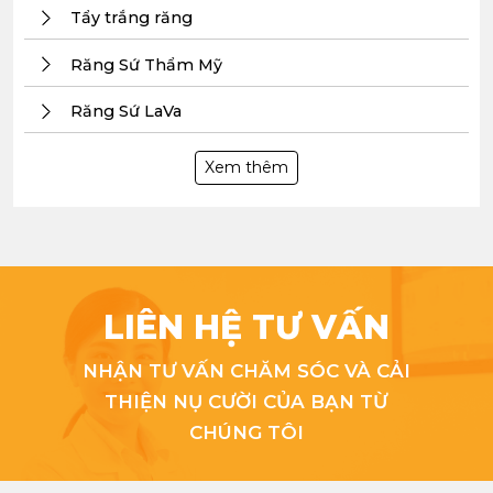
Tẩy trắng răng
Răng Sứ Thẩm Mỹ
Răng Sứ LaVa
Xem thêm
LIÊN HỆ TƯ VẤN
NHẬN TƯ VẤN CHĂM SÓC VÀ CẢI
THIỆN NỤ CƯỜI CỦA BẠN TỪ
CHÚNG TÔI